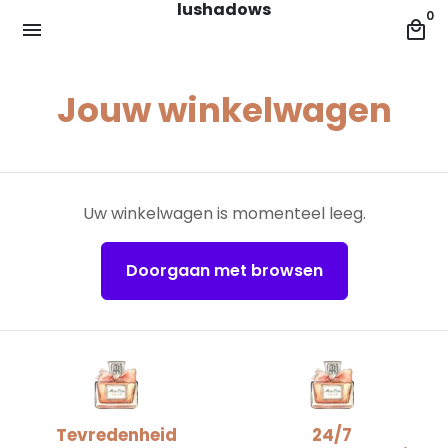
lushadows
Meteen
0
menu
local_mall
naar
de
content
Jouw winkelwagen
Uw winkelwagen is momenteel leeg.
Doorgaan met browsen
Tevredenheid
24/7