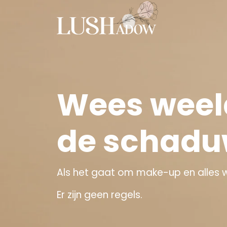
Meteen
naar
de
content
Wees weelde
de schadu
Als het gaat om make-up en alles 
Er zijn geen regels.