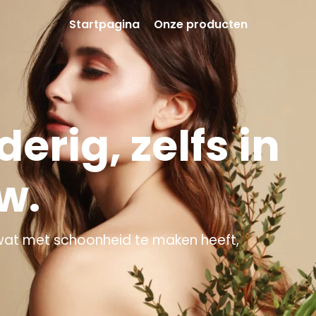
Startpagina
Onze producten
rig, zelfs in
w.
wat met schoonheid te maken heeft,