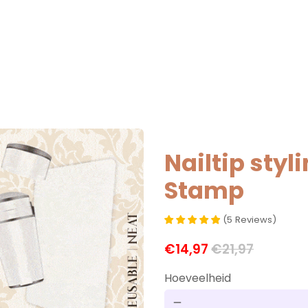
Nailtip styli
Stamp
(
5
Reviews
)
€14,97
€21,97
Hoeveelheid
remove