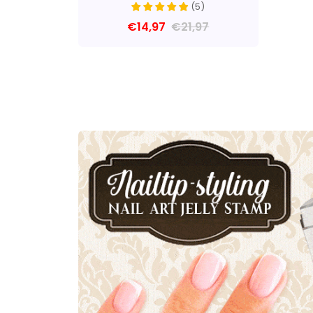
(
5
)
€14,97
€21,97