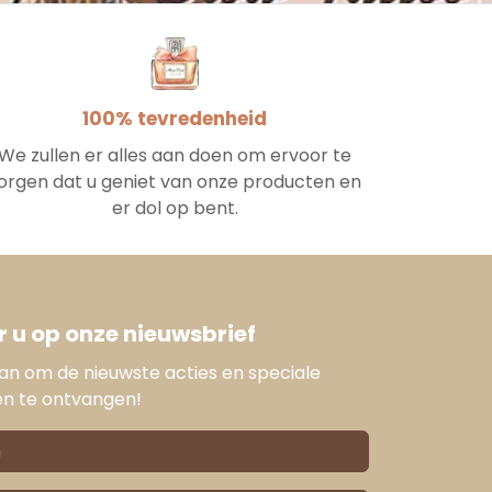
100% tevredenheid
We zullen er alles aan doen om ervoor te
orgen dat u geniet van onze producten en
er dol op bent.
 u op onze nieuwsbrief
aan om de nieuwste acties en speciale
en te ontvangen!