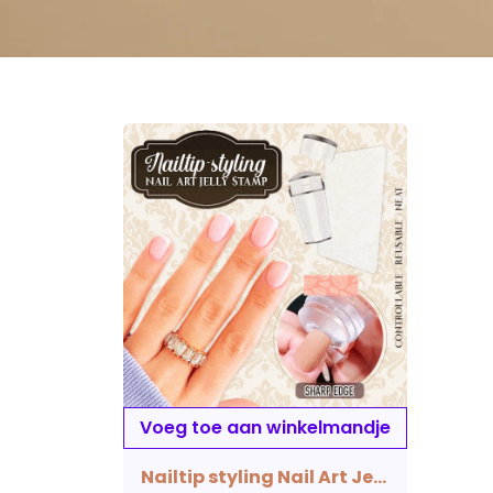
Voeg toe aan winkelmandje
Nailtip styling Nail Art Jelly Stamp